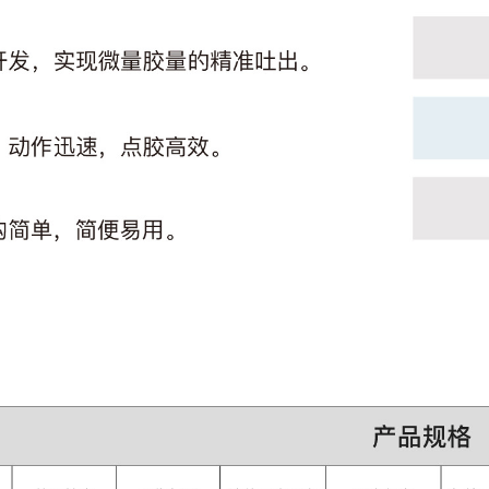
精
密
撞
针
阀NV-1
阀
封
面