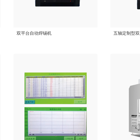
双平台自动焊锡机
五轴定制型双