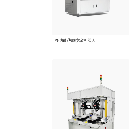
多功能薄膜喷涂机器人