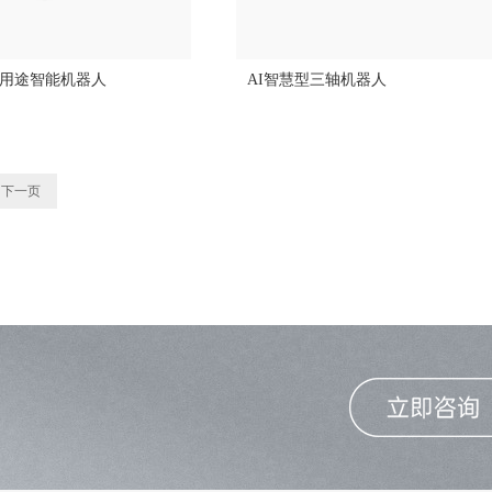
用途智能机器人
AI智慧型三轴机器人
下一页